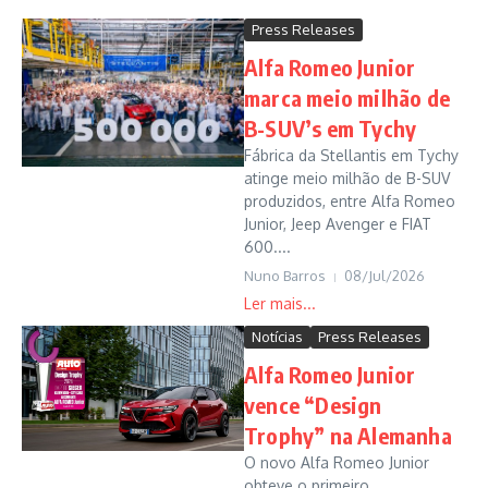
Press Releases
Alfa Romeo Junior
marca meio milhão de
B-SUV’s em Tychy
Fábrica da Stellantis em Tychy
atinge meio milhão de B-SUV
produzidos, entre Alfa Romeo
Junior, Jeep Avenger e FIAT
600....
Nuno Barros
08/Jul/2026
Notícias
Press Releases
Alfa Romeo Junior
vence “Design
Trophy” na Alemanha
O novo Alfa Romeo Junior
obteve o primeiro