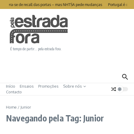
Ir para o conteúdo
sla livra-se de recall das portas – mas NHTSA pede mudanças
Portugal é o se
É tempo de partir… pela estrada fora.
Início
Ensaios
Promoções
Sobre nós
Contacto
Home
/
Junior
Navegando pela Tag: Junior