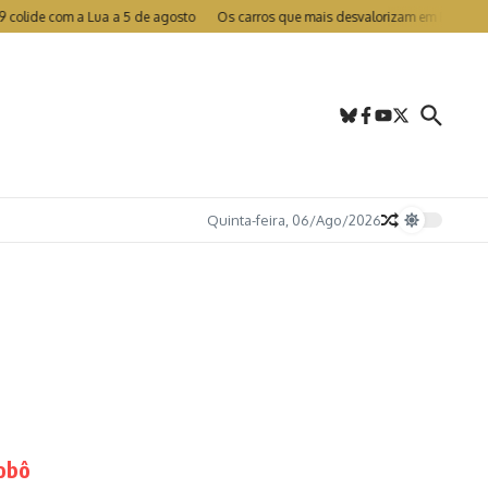
lide com a Lua a 5 de agosto
Os carros que mais desvalorizam em Portugal
Quinta-feira, 06/Ago/2026
robô