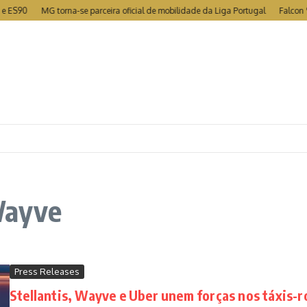
ES90
MG torna-se parceira oficial de mobilidade da Liga Portugal
Falcon 9 co
Wayve
Press Releases
Stellantis, Wayve e Uber unem forças nos táxis-