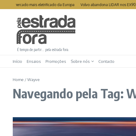
Ir para o conteúdo
undo mercado mais eletrificado da Europa
Volvo abandona LIDAR nos EX90 e 
É tempo de partir… pela estrada fora.
Início
Ensaios
Promoções
Sobre nós
Contacto
Home
/
Wayve
Navegando pela Tag: 