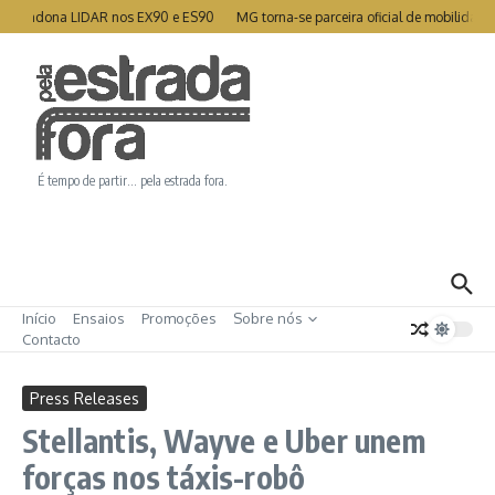
Ir para o conteúdo
 abandona LIDAR nos EX90 e ES90
MG torna-se parceira oficial de mobilidade 
É tempo de partir… pela estrada fora.
Início
Ensaios
Promoções
Sobre nós
Contacto
Press Releases
Stellantis, Wayve e Uber unem
forças nos táxis-robô