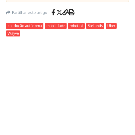
Partilhar este artigo
condução autónoma
mobilidade
robotaxi
Stellantis
Uber
Wayve