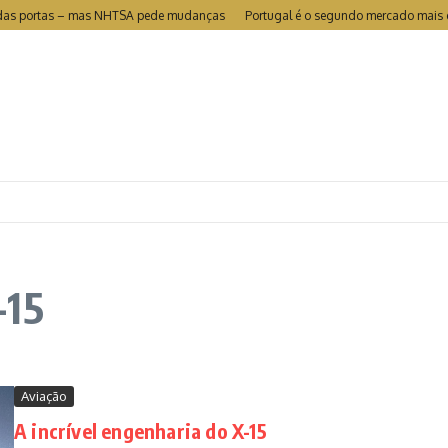
l das portas – mas NHTSA pede mudanças
Portugal é o segundo mercado mais el
-15
Aviação
A incrível engenharia do X-15