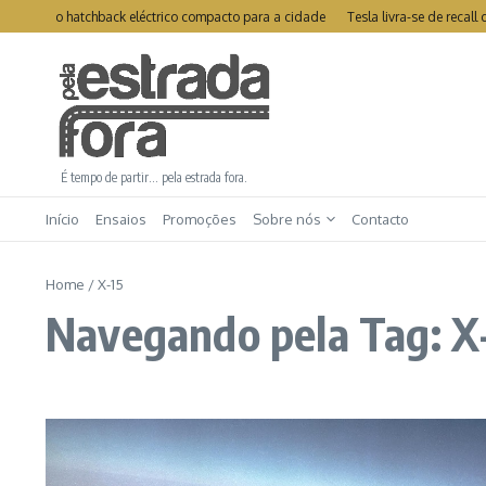
Ir para o conteúdo
r A05: o hatchback eléctrico compacto para a cidade
Tesla livra-se de recal
É tempo de partir… pela estrada fora.
Início
Ensaios
Promoções
Sobre nós
Contacto
Home
/
X-15
Navegando pela Tag: X