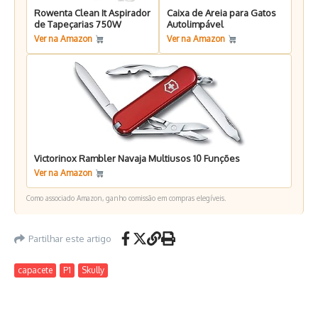
Rowenta Clean It Aspirador
Caixa de Areia para Gatos
de Tapeçarias 750W
Autolimpável
Ver na Amazon
Ver na Amazon
Victorinox Rambler Navaja Multiusos 10 Funções
Ver na Amazon
Como associado Amazon, ganho comissão em compras elegíveis.
Partilhar este artigo
capacete
P1
Skully