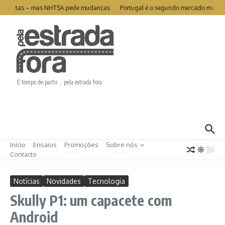
Ir para o conteúdo
 das portas – mas NHTSA pede mudanças
Portugal é o segundo mercado mais ele
É tempo de partir… pela estrada fora.
Início
Ensaios
Promoções
Sobre nós
Contacto
Notícias
Novidades
Tecnologia
Skully P1: um capacete com
Android