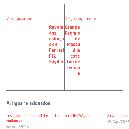
Artigo anterior
Artigo seguinte
Revela
Grande
dos
Prémio
esboço
de
s de
Macau
Ferrari
é já
F12
este
Spyder
fim de
seman
a
Tesla livra-se de recall das portas – mas NHTSA pede
Volvo abando
mudanças
05/Ago/202
06/Ago/2026