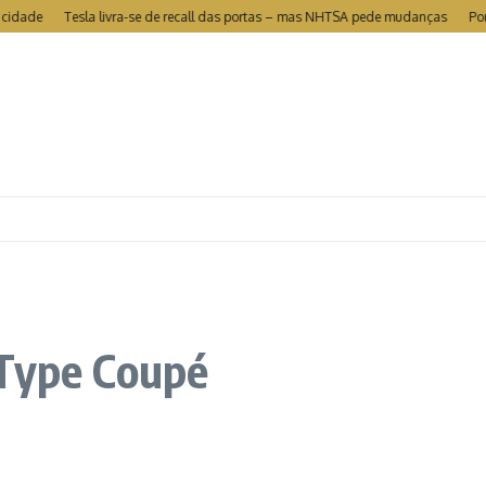
Tesla livra-se de recall das portas – mas NHTSA pede mudanças
Portugal é o 
-Type Coupé