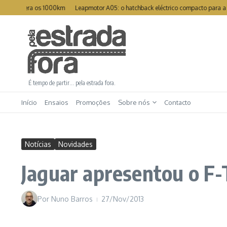
Ir para o conteúdo
ra os 1000km
Leapmotor A05: o hatchback eléctrico compacto para a cidade
É tempo de partir… pela estrada fora.
Início
Ensaios
Promoções
Sobre nós
Contacto
Notícias
Novidades
Jaguar apresentou o F
Por
Nuno Barros
27/Nov/2013