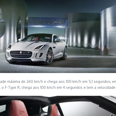
dade máxima de 260 km/h e chega aos 100 km/h em 5,1 segundos, enq
, o F-Type R, chega aos 100 km/h em 4 segundos e tem a velocidade