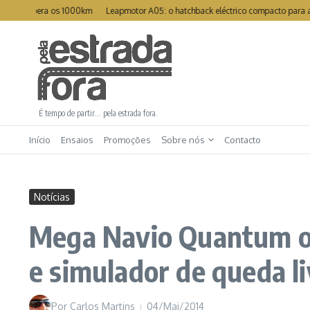
Ir para o conteúdo
 supera os 1000km
Leapmotor A05: o hatchback eléctrico compacto para a cida
É tempo de partir… pela estrada fora.
Início
Ensaios
Promoções
Sobre nós
Contacto
Notícias
Mega Navio Quantum of 
e simulador de queda li
Por
Carlos Martins
04/Mai/2014