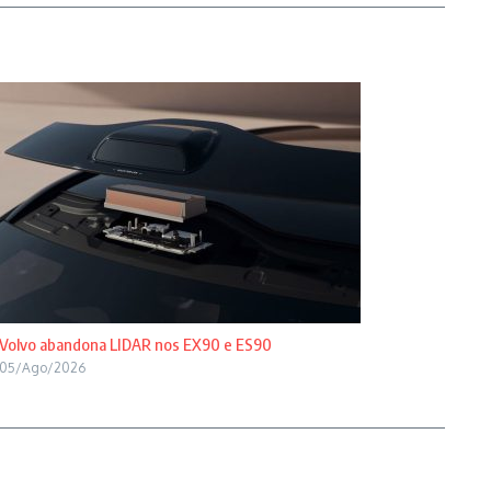
Volvo abandona LIDAR nos EX90 e ES90
05/Ago/2026