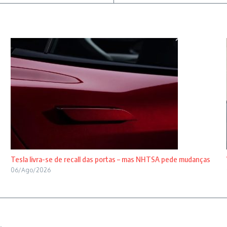
Tesla livra-se de recall das portas – mas NHTSA pede mudanças
06/Ago/2026