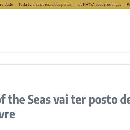
de
Tesla livra-se de recall das portas – mas NHTSA pede mudanças
Portuga
the Seas vai ter posto d
vre