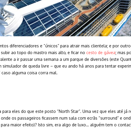
os diferenciadores e “únicos” para atrair mais clientela; e por out
 subir ao topo do mastro mais alto, e ficar no
cesto de gávea
; mas
po
ivalente a ir passar uma semana a um parque de diversões (este Quan
 um simulador de queda livre – que eu ando há anos para tentar expe
é” caso alguma coisa corra mal.
para eles do que este posto “North Star”. Uma vez que eles até já 
ual, onde os passageiros ficassem num sala com ecrãs “surround” e o
ra maior efeito)? Isto sim, era algo de luxo… alguém tem o contact