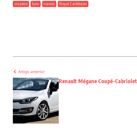
cruzeiro
luxo
navios
Royal Caribbean
Artigo anterior
Renault Mégane Coupé-Cabriolet