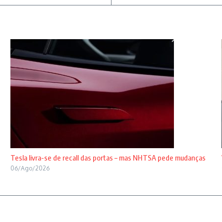
Tesla livra-se de recall das portas – mas NHTSA pede mudanças
06/Ago/2026