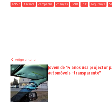
ANSR
Ascendi
campanha
crianças
GNR
PSP
segurança
S
Artigo anterior
Jovem de 14 anos usa projector p
automóveis “transparente”