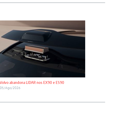
Volvo abandona LIDAR nos EX90 e ES90
05/Ago/2026