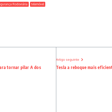
egurança Rodoviária
telemóvel
Artigo seguinte
ara tornar pilar A dos
Tesla a reboque mais eficien