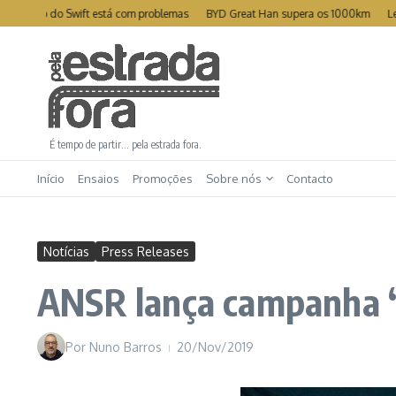
Ir para o conteúdo
nto do Swift está com problemas
BYD Great Han supera os 1000km
Leapmoto
É tempo de partir… pela estrada fora.
Início
Ensaios
Promoções
Sobre nós
Contacto
Notícias
Press Releases
ANSR lança campanha “P
Por
Nuno Barros
20/Nov/2019