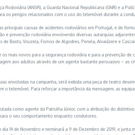
ça Rodoviária (ANSR), a Guarda Nacional Republicana (GNR) e a Pol
 para os perigos relacionados com o uso do telemóvel durante a cond
principais causas de acidentes rodoviários em Portugal, e de forma
ão e prevenção rodoviária envolvendo diversas autarquias adjacent
ras de Basto, Vouzela, Fornos de Algodres, Penela, Alvaiázere e Cascai
ar os mais novos para a segurança rodoviária e para a prevenção de
nsagem aos adultos através de um agente bastante persuasivo – as cr
uias envolvidas na campanha, será exibida uma peça de teatro desenvo
om o telemóvel. Para reforçar a importância da mensagem, as equip
crutada como agente da Patrulha Júnior, com a atribuição do distinti
os para o seu comportamento enquanto condutores.
o dia 14 de Novembro e terminará a 9 de Dezembro de 2019, e junta 