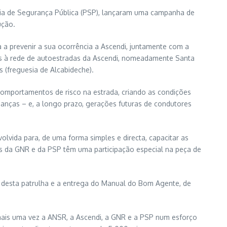
ícia de Segurança Pública (PSP), lançaram uma campanha de
ução.
 a prevenir a sua ocorrência a Ascendi, juntamente com a
es à rede de autoestradas da Ascendi, nomeadamente Santa
s (freguesia de Alcabideche).
 comportamentos de risco na estrada, criando as condições
ianças – e, a longo prazo, gerações futuras de condutores
lvida para, de uma forma simples e directa, capacitar as
as da GNR e da PSP têm uma participação especial na peça de
vo desta patrulha e a entrega do Manual do Bom Agente, de
mais uma vez a ANSR, a Ascendi, a GNR e a PSP num esforço