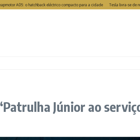
r A05: o hatchback eléctrico compacto para a cidade
Tesla livra-se de recal
atrulha Júnior ao serviç