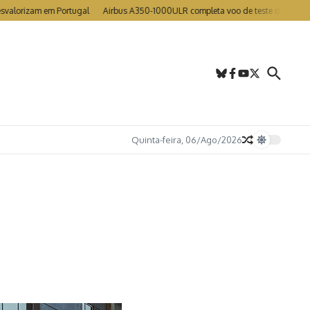
zam em Portugal
Airbus A350-1000ULR completa voo de teste de mais de 24h
Quinta-feira, 06/Ago/2026