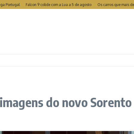
tugal
Falcon 9 colide com a Lua a 5 de agosto
Os carros que mais desvalori
s imagens do novo Sorento