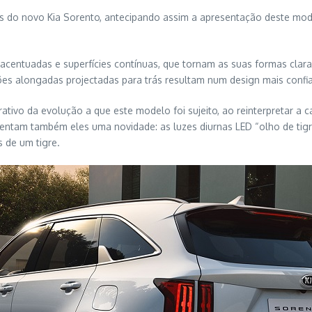
ais do novo Kia Sorento, antecipando assim a apresentação deste m
acentuadas e superfícies contínuas, que tornam as suas formas clar
 alongadas projectadas para trás resultam num design mais confia
ativo da evolução a que este modelo foi sujeito, ao reinterpretar a ca
esentam também eles uma novidade: as luzes diurnas LED “olho de tig
 de um tigre.