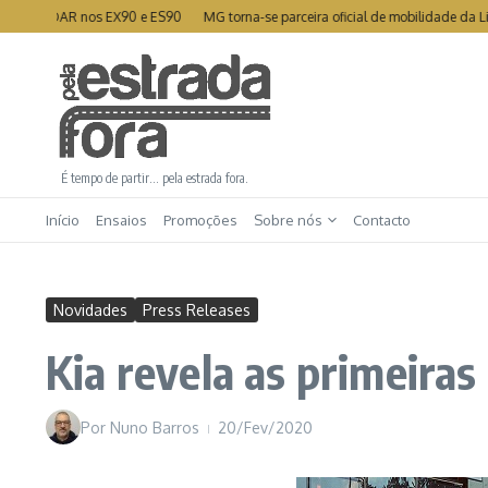
Ir para o conteúdo
LIDAR nos EX90 e ES90
MG torna-se parceira oficial de mobilidade da Liga Por
É tempo de partir… pela estrada fora.
Início
Ensaios
Promoções
Sobre nós
Contacto
Novidades
Press Releases
Kia revela as primeira
Por
Nuno Barros
20/Fev/2020