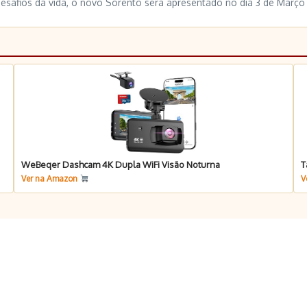
esafios da vida, o novo Sorento será apresentado no dia 3 de Março
WeBeqer Dashcam 4K Dupla WiFi Visão Noturna
T
Ver na Amazon
V