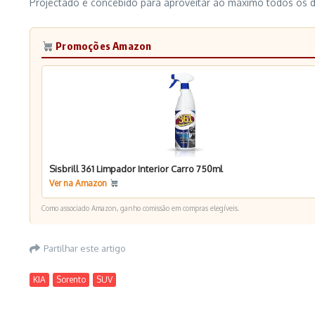
Projectado e concebido para aproveitar ao máximo todos os d
Promoções Amazon
Sisbrill 361 Limpador Interior Carro 750ml
Ver na Amazon
Como associado Amazon, ganho comissão em compras elegíveis.
Partilhar este artigo
KIA
Sorento
SUV