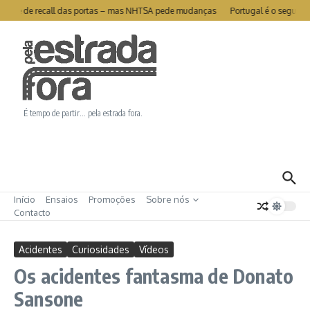
Ir para o conteúdo
ivra-se de recall das portas – mas NHTSA pede mudanças
Portugal é o segundo 
É tempo de partir… pela estrada fora.
Início
Ensaios
Promoções
Sobre nós
Contacto
Acidentes
Curiosidades
Vídeos
Os acidentes fantasma de Donato
Sansone