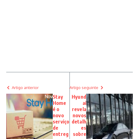
Artigo anterior
Artigo seguinte
Stay
Hyund
Home
ai
é o
revela
novo
novos
serviço
detalh
de
es
entreg
sobre