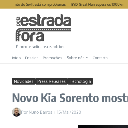
Ir para o conteúdo
amento do Swift está com problemas
BYD Great Han supera os 1000km
Leapm
É tempo de partir… pela estrada fora.
Início
Ensaios
Promoções
Sobre nós
Contacto
Novidades
Press Releases
Tecnologia
Novo Kia Sorento mostr
Por
Nuno Barros
15/Mai/2020