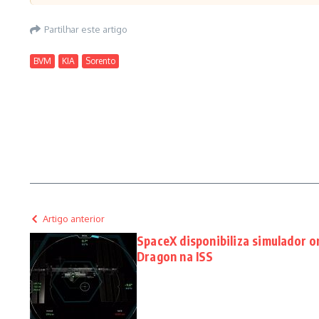
Partilhar este artigo
BVM
KIA
Sorento
Artigo anterior
SpaceX disponibiliza simulador o
Dragon na ISS