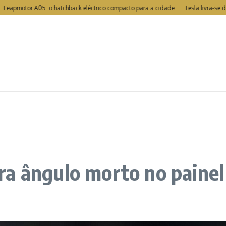
otor A05: o hatchback eléctrico compacto para a cidade
Tesla livra-se de rec
a ângulo morto no painel 