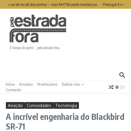
Ir para o conteúdo
 livra-se de recall das portas – mas NHTSA pede mudanças
Portugal é o segun
É tempo de partir… pela estrada fora.
Início
Ensaios
Promoções
Sobre nós
Contacto
Aviação
Curiosidades
Tecnologia
A incrível engenharia do Blackbird
SR-71