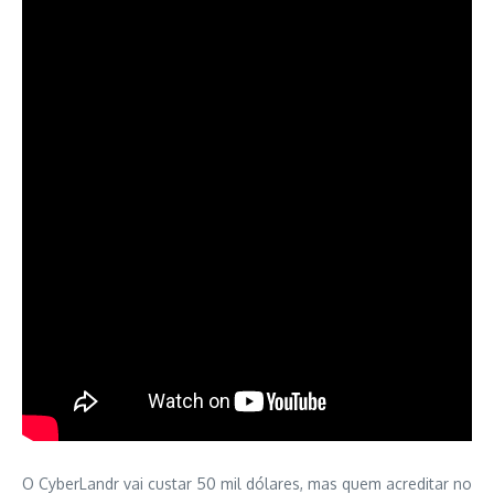
O CyberLandr vai custar 50 mil dólares, mas quem acreditar no