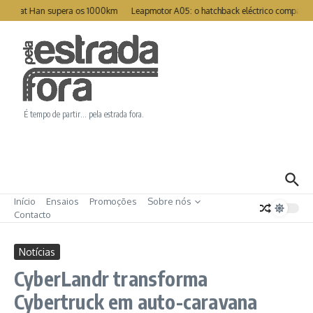
Ir para o conteúdo
Great Han supera os 1000km
Leapmotor A05: o hatchback eléctrico compacto p
É tempo de partir… pela estrada fora.
Início
Ensaios
Promoções
Sobre nós
Contacto
Notícias
CyberLandr transforma
Cybertruck em auto-caravana