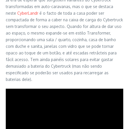
transformadas em auto-caravanas, mas o que se destaca
neste
CyberLandr
é o facto de toda a casa poder ser
compactada de forma a caber na caixa de carga do Cybertruck
sem transformar o seu aspecto. Quando for altura de dar uso
ao espaço, o mesmo expande-se em estilo Transformer,
proporcionando uma sala / quarto, cozinha, casa de banho
com duche e sanita, janelas com vidro que se pode tornar
opaco ao toque de um botão, e até escadas retrácteis para
fácil acesso. Tem ainda painéis solares para evitar gastar
demasiado a bateria do Cybertruck (mas não sendo
especificado se poderão ser usados para recarregar as
baterias dele).