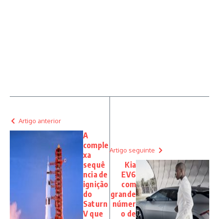
Artigo anterior
A
comple
Artigo seguinte
xa
sequê
Kia
ncia de
EV6
ignição
com
do
grande
Saturn
númer
V que
o de