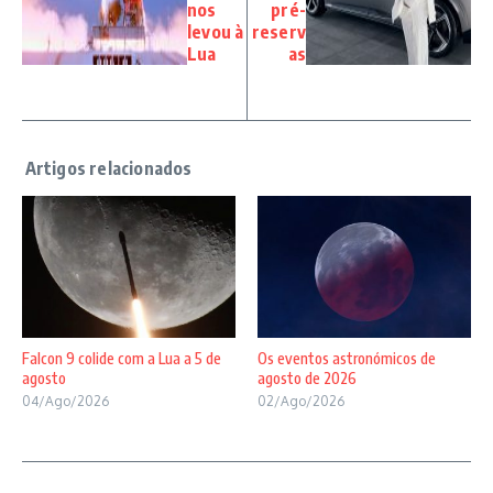
nos
pré-
levou à
reserv
Lua
as
Falcon 9 colide com a Lua a 5 de
Os eventos astronómicos de
agosto
agosto de 2026
04/Ago/2026
02/Ago/2026