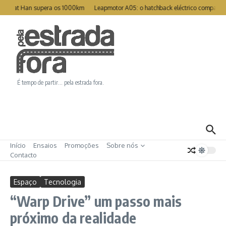
Ir para o conteúdo
Great Han supera os 1000km
Leapmotor A05: o hatchback eléctrico compacto p
É tempo de partir… pela estrada fora.
Início
Ensaios
Promoções
Sobre nós
Contacto
Espaço
Tecnologia
“Warp Drive” um passo mais
próximo da realidade