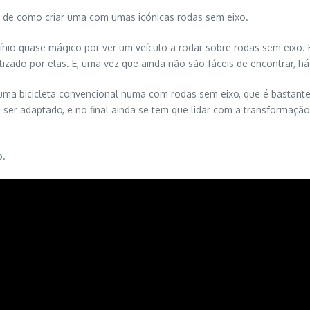
o de como criar uma com umas icónicas rodas sem eixo.
cínio quase mágico por ver um veículo a rodar sobre rodas sem eixo.
tizado por elas. E, uma vez que ainda não são fáceis de encontrar, h
ma bicicleta convencional numa com rodas sem eixo, que é bastante 
ser adaptado, e no final ainda se tem que lidar com a transformação 
o.