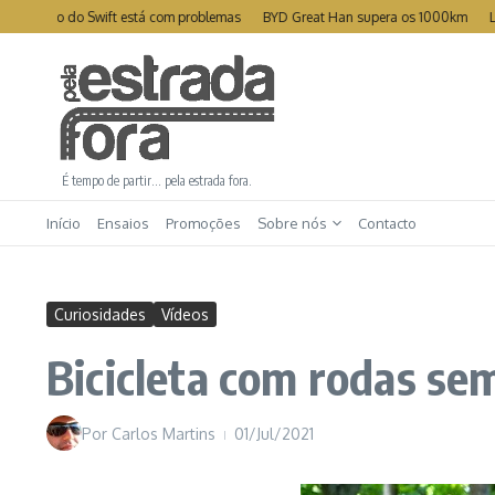
Ir para o conteúdo
ento do Swift está com problemas
BYD Great Han supera os 1000km
Leapmot
É tempo de partir… pela estrada fora.
Início
Ensaios
Promoções
Sobre nós
Contacto
Curiosidades
Vídeos
Bicicleta com rodas se
Por
Carlos Martins
01/Jul/2021