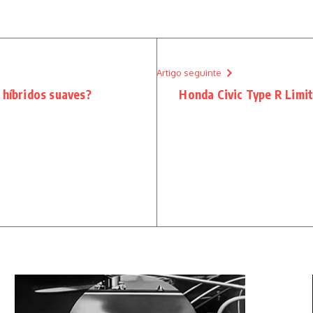
Artigo seguinte
 híbridos suaves?
Honda Civic Type R Limit