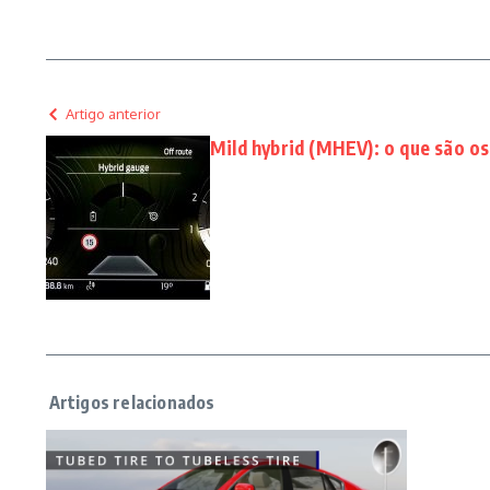
Artigo anterior
Mild hybrid (MHEV): o que são os