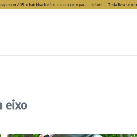
or A05: o hatchback eléctrico compacto para a cidade
Tesla livra-se de reca
m eixo