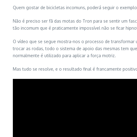
Quem gostar de bicicletas incomuns, poderá seguir o exempl
Não é preciso ser fã das motas do Tron para se sentir um fas
tão incomum que é praticamente impossível não se ficar hipno
O vídeo que se segue mostra-nos o processo de transformar u
trocar as rodas, todo o sistema de apoio das mesmas tem que 
normalmente é utilizado para aplicar a força motriz.
Mas tudo se resolve, e o resultado final é francamente positiv