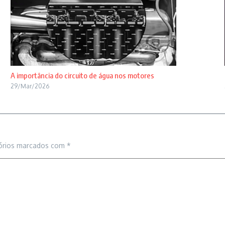
A importância do circuito de água nos motores
29/Mar/2026
órios marcados com
*