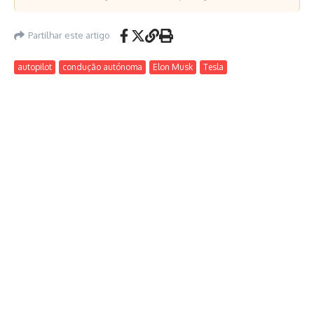
Partilhar este artigo
autopilot
condução autónoma
Elon Musk
Tesla