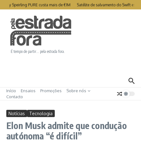
Ir para o conteúdo
rtry Speirling PURE custa mais de €1M
Satélite de salvamento do Swift está 
É tempo de partir… pela estrada fora.
Início
Ensaios
Promoções
Sobre nós
Contacto
Notícias
Tecnologia
Elon Musk admite que condução
autónoma “é difícil”