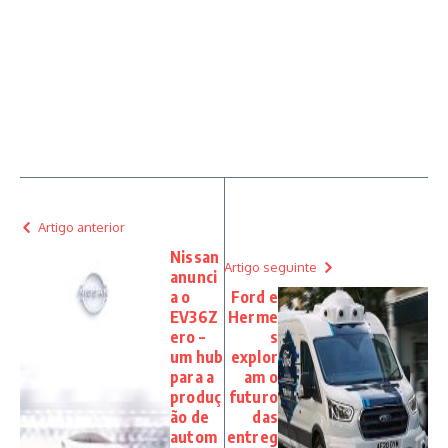
Artigo anterior
Nissan
Artigo seguinte
anunci
a o
Ford e
EV36Z
Herme
ero –
s
um hub
explor
para a
am o
produç
futuro
ão de
das
autom
entreg