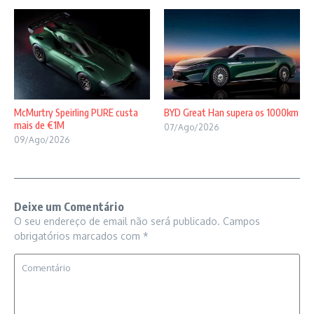
McMurtry Speirling PURE custa
BYD Great Han supera os 1000km
mais de €1M
07/Ago/2026
09/Ago/2026
Deixe um Comentário
O seu endereço de email não será publicado.
Campos
obrigatórios marcados com
*