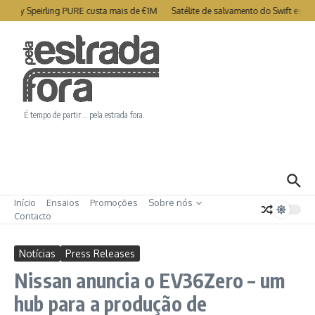
Ir para o conteúdo
try Speirling PURE custa mais de €1M
Satélite de salvamento do Swift está c
É tempo de partir… pela estrada fora.
Início
Ensaios
Promoções
Sobre nós
Contacto
Notícias
Press Releases
Nissan anuncia o EV36Zero – um
hub para a produção de