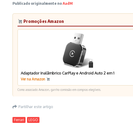
Publicado originalmente no
AadM
Promoções Amazon
Adaptador Inalâmbrico CarPlay e Android Auto 2 em 1
Ver na Amazon
Como associado Amazon, ganho comissão em compras elegíveis.
Partilhar este artigo
Ferrari
LEGO