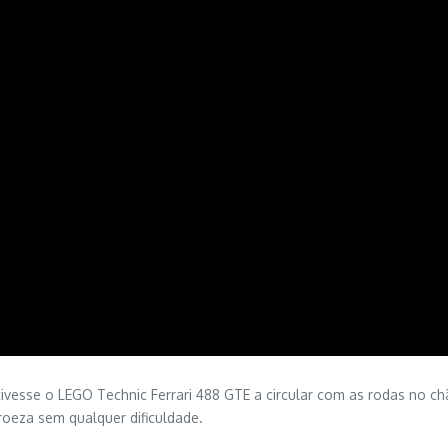
vesse o LEGO Technic Ferrari 488 GTE a circular com as rodas no chã
oeza sem qualquer dificuldade.