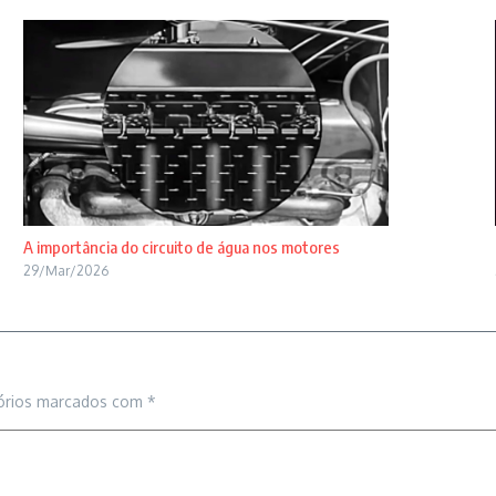
A importância do circuito de água nos motores
29/Mar/2026
órios marcados com
*