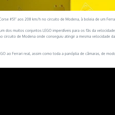
orse #51” aos 208 km/h no circuito de Modena, à boleia de um Ferrar
 um dos muitos conjuntos LEGO imperdíveis para os fãs da velocidad
o circuito de Modena onde conseguiu atingir a mesma velocidade da 
 em LEGO ao Ferrari real, assim como toda a panóplia de câmaras, de 