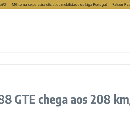
MG torna-se parceira oficial de mobilidade da Liga Portugal
Falcon 9 colide
88 GTE chega aos 208 km/