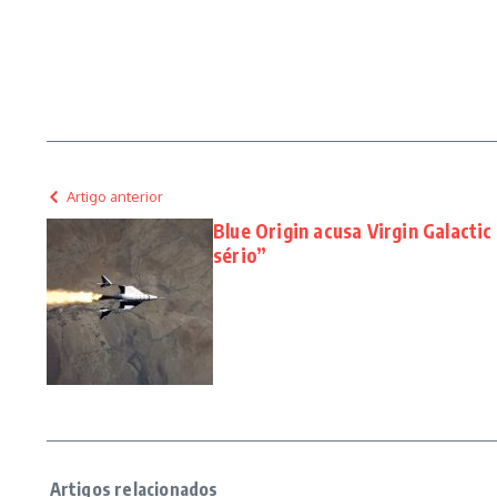
Artigo anterior
Blue Origin acusa Virgin Galacti
sério”