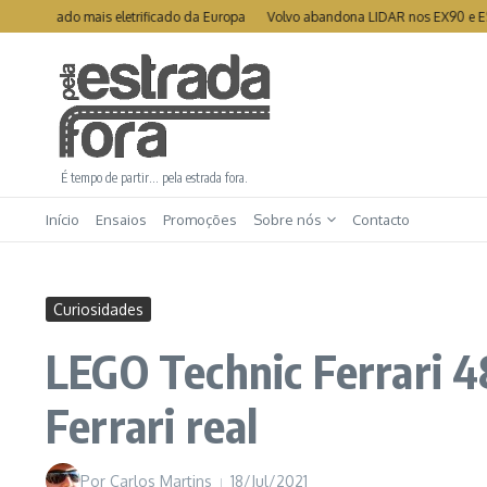
Ir para o conteúdo
mercado mais eletrificado da Europa
Volvo abandona LIDAR nos EX90 e ES90
É tempo de partir… pela estrada fora.
Início
Ensaios
Promoções
Sobre nós
Contacto
Curiosidades
LEGO Technic Ferrari 4
Ferrari real
Por
Carlos Martins
18/Jul/2021