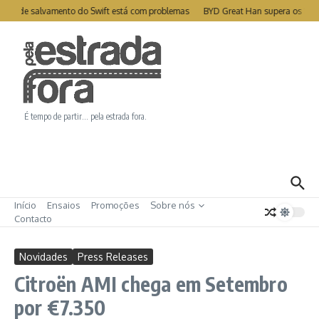
Ir para o conteúdo
ite de salvamento do Swift está com problemas
BYD Great Han supera os 1000
É tempo de partir… pela estrada fora.
Início
Ensaios
Promoções
Sobre nós
Contacto
Novidades
Press Releases
Citroën AMI chega em Setembro
por €7.350