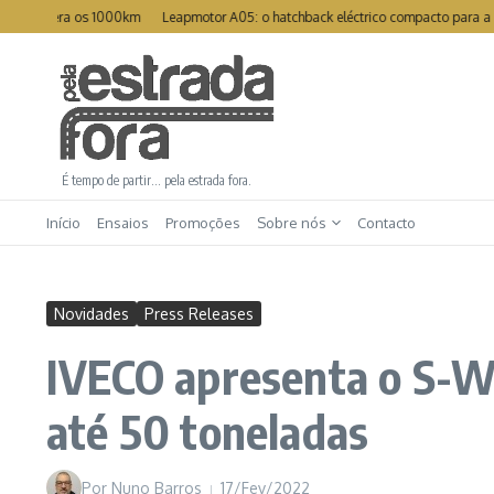
Ir para o conteúdo
upera os 1000km
Leapmotor A05: o hatchback eléctrico compacto para a cidad
É tempo de partir… pela estrada fora.
Início
Ensaios
Promoções
Sobre nós
Contacto
Novidades
Press Releases
IVECO apresenta o S-WA
até 50 toneladas
Por
Nuno Barros
17/Fev/2022