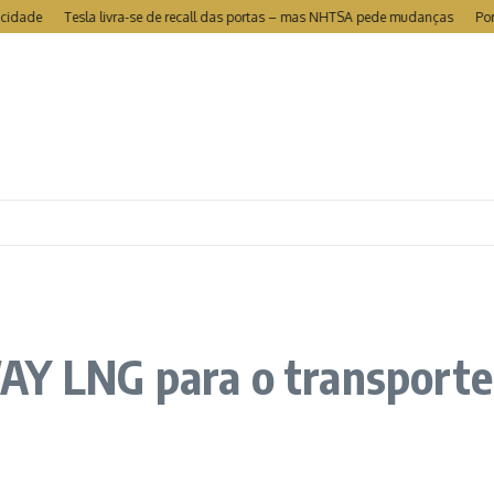
e
Tesla livra-se de recall das portas – mas NHTSA pede mudanças
Portugal 
Y LNG para o transporte 