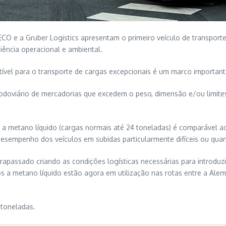
ECO e a Gruber Logistics apresentam o primeiro veículo de transport
iência operacional e ambiental.
stível para o transporte de cargas excepcionais é um marco importan
rodoviário de mercadorias que excedem o peso, dimensão e/ou limite
 metano líquido (cargas normais até 24 toneladas) é comparável ao
desempenho dos veículos em subidas particularmente difíceis ou qua
rapassado criando as condições logísticas necessárias para introduzi
dos a metano líquido estão agora em utilização nas rotas entre a Ale
 toneladas.