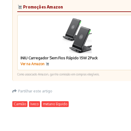
Promoções Amazon
INIU Carregador Sem Fios Rápido 15W 2Pack
Ver na Amazon
Como associado Amazon, ganho comissão em compras elegíveis.
Partilhar este artigo
Camião
Iveco
metano líquido