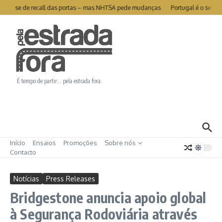
Ir para o conteúdo
 livra-se de recall das portas – mas NHTSA pede mudanças
Portugal é o segund
É tempo de partir… pela estrada fora.
Início
Ensaios
Promoções
Sobre nós
Contacto
Notícias
Press Releases
Bridgestone anuncia apoio global
à Segurança Rodoviária através