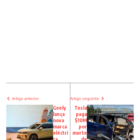
Artigo anterior
Artigo seguinte
Geely
Tesla
lança
paga
nova
$10M
marca
por
eléctri
morte
ca
de