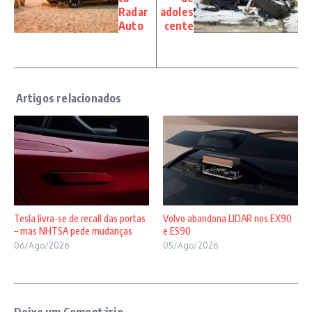
Radar
adoles
Auto
cente
Tesla livra-se de recall das portas
Volvo abandona LIDAR nos EX90
– mas NHTSA pede mudanças
e ES90
06/Ago/2026
05/Ago/2026
Deixe um Comentário