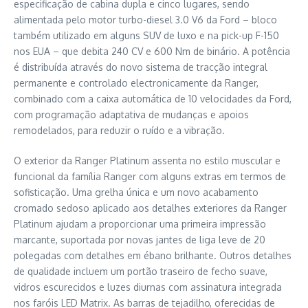
especificação de cabina dupla e cinco lugares, sendo
alimentada pelo motor turbo-diesel 3.0 V6 da Ford – bloco
também utilizado em alguns SUV de luxo e na pick-up F-150
nos EUA – que debita 240 CV e 600 Nm de binário. A potência
é distribuída através do novo sistema de tracção integral
permanente e controlado electronicamente da Ranger,
combinado com a caixa automática de 10 velocidades da Ford,
com programação adaptativa de mudanças e apoios
remodelados, para reduzir o ruído e a vibração.
O exterior da Ranger Platinum assenta no estilo muscular e
funcional da família Ranger com alguns extras em termos de
sofisticação. Uma grelha única e um novo acabamento
cromado sedoso aplicado aos detalhes exteriores da Ranger
Platinum ajudam a proporcionar uma primeira impressão
marcante, suportada por novas jantes de liga leve de 20
polegadas com detalhes em ébano brilhante. Outros detalhes
de qualidade incluem um portão traseiro de fecho suave,
vidros escurecidos e luzes diurnas com assinatura integrada
nos faróis LED Matrix. As barras de tejadilho, oferecidas de