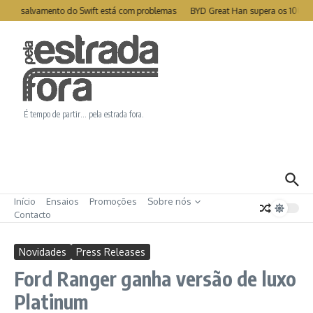
Ir para o conteúdo
te de salvamento do Swift está com problemas
BYD Great Han supera os 1000k
É tempo de partir… pela estrada fora.
Início
Ensaios
Promoções
Sobre nós
Contacto
Novidades
Press Releases
Ford Ranger ganha versão de luxo
Platinum