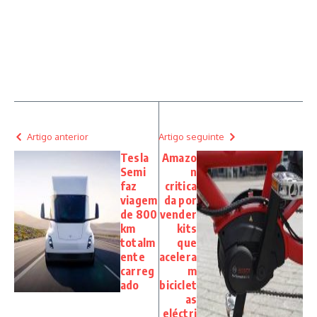
Artigo anterior
Artigo seguinte
Tesla
Amazo
Semi
n
faz
critica
viagem
da por
de 800
vender
km
kits
totalm
que
ente
acelera
carreg
m
ado
biciclet
as
eléctri