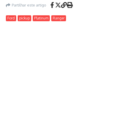
Partilhar este artigo
Ford
pickup
Platinum
Ranger