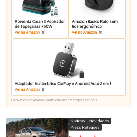
Rowenta Clean It Aspirador
Amazon Basics Rato sem
de Tapeçarias 750W
fios ergonómico
Ver na Amazon
Ver na Amazon
Adaptador Inalâmbrico CarPlay e Android Auto 2 em 1
Ver na Amazon
Como associado Amazon, ganho comissão em compras elegíveis.
Notícias
Novidades
Press Releases