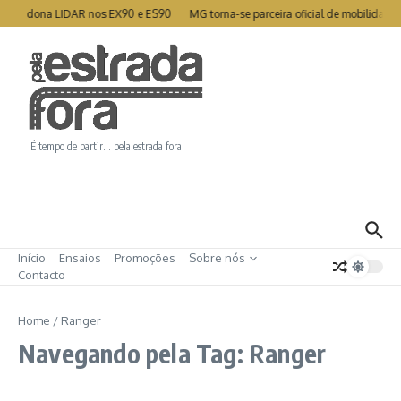
Ir para o conteúdo
 abandona LIDAR nos EX90 e ES90
MG torna-se parceira oficial de mobilidade 
É tempo de partir… pela estrada fora.
Início
Ensaios
Promoções
Sobre nós
Contacto
Home
/
Ranger
Navegando pela Tag: Ranger