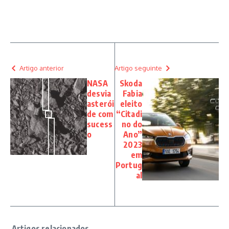
Artigo anterior
Artigo seguinte
NASA
Skoda
desvia
Fabia
asterói
eleito
de com
“Citadi
sucess
no do
o
Ano”
2023
em
Portug
al