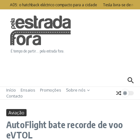
Ir para o conteúdo
tor A05: o hatchback eléctrico compacto para a cidade
Tesla livra-se de rec
É tempo de partir… pela estrada fora.
Início
Ensaios
Promoções
Sobre nós
Contacto
Aviação
AutoFlight bate recorde de voo
eVTOL