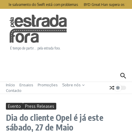
Ir para o conteúdo
ite de salvamento do Swift está com problemas
BYD Great Han supera os 1000
É tempo de partir… pela estrada fora.
Início
Ensaios
Promoções
Sobre nós
Contacto
Evento
Press Releases
Dia do cliente Opel é já este
sábado, 27 de Maio