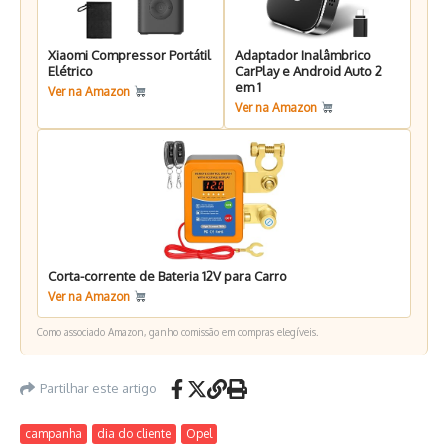
Xiaomi Compressor Portátil
Adaptador Inalâmbrico
Elétrico
CarPlay e Android Auto 2
em 1
Ver na Amazon
Ver na Amazon
Corta-corrente de Bateria 12V para Carro
Ver na Amazon
Como associado Amazon, ganho comissão em compras elegíveis.
Partilhar este artigo
campanha
dia do cliente
Opel