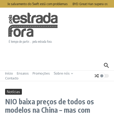
Ir para o conteúdo
ite de salvamento do Swift está com problemas
BYD Great Han supera os 1000
É tempo de partir… pela estrada fora.
Início
Ensaios
Promoções
Sobre nós
Contacto
Notícias
NIO baixa preços de todos os
modelos na China – mas com