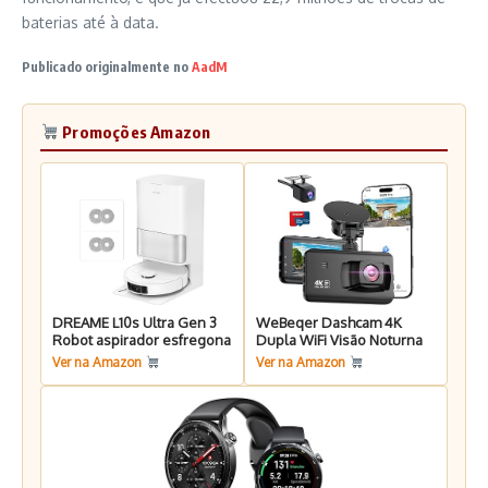
baterias até à data.
Publicado originalmente no
AadM
Promoções Amazon
DREAME L10s Ultra Gen 3
WeBeqer Dashcam 4K
Robot aspirador esfregona
Dupla WiFi Visão Noturna
Ver na Amazon
Ver na Amazon