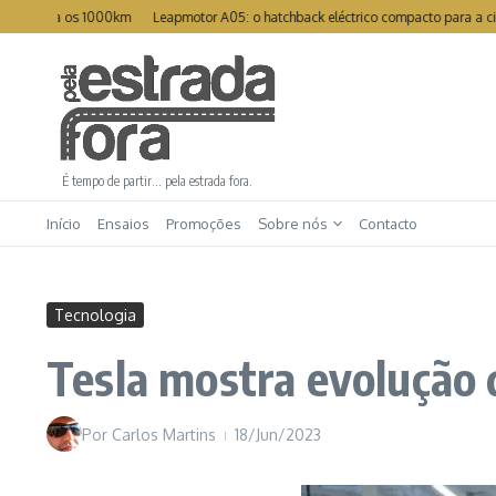
Ir para o conteúdo
pera os 1000km
Leapmotor A05: o hatchback eléctrico compacto para a cidade
É tempo de partir… pela estrada fora.
Início
Ensaios
Promoções
Sobre nós
Contacto
Tecnologia
Tesla mostra evolução
Por
Carlos Martins
18/Jun/2023