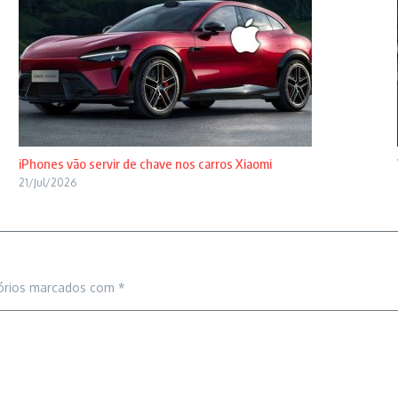
iPhones vão servir de chave nos carros Xiaomi
21/Jul/2026
órios marcados com
*