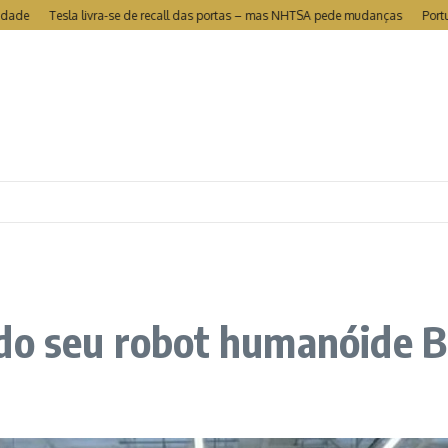
Tesla livra-se de recall das portas – mas NHTSA pede mudanças
Portugal é
 do seu robot humanóide B