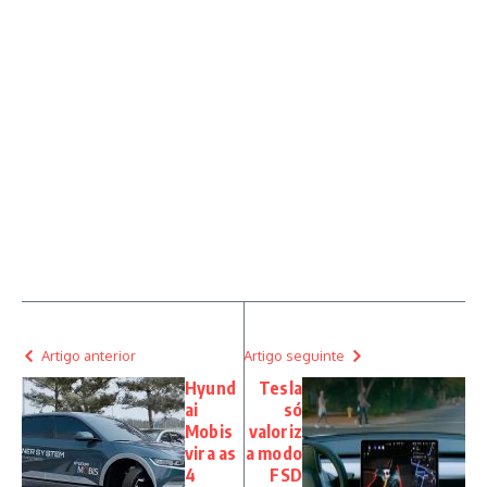
Artigo anterior
Artigo seguinte
Hyund
Tesla
ai
só
Mobis
valoriz
vira as
a modo
4
FSD