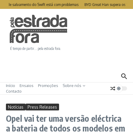
Ir para o conteúdo
ite de salvamento do Swift está com problemas
BYD Great Han supera os 1000
É tempo de partir… pela estrada fora.
Início
Ensaios
Promoções
Sobre nós
Contacto
Notícias
Press Releases
Opel vai ter uma versão eléctrica
a bateria de todos os modelos em