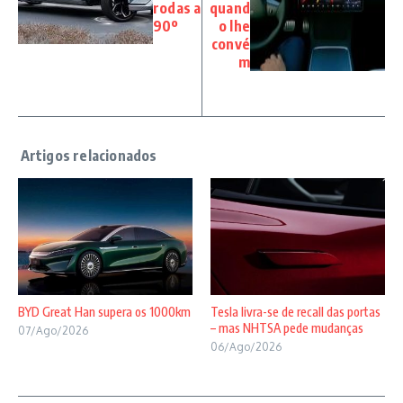
rodas a
quand
90º
o lhe
convé
m
BYD Great Han supera os 1000km
Tesla livra-se de recall das portas
– mas NHTSA pede mudanças
07/Ago/2026
06/Ago/2026