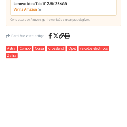
Lenovo Idea Tab 11" 2.5K 256GB
Ver na Amazon
Como associado Amazon, ganho comissão em compras elegíveis.
Partilhar este artigo
Astra
Combo
Corsa
Crossland
Opel
veículos eléctricos
Zafira