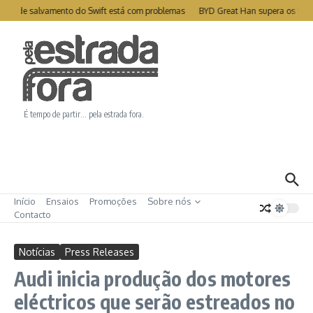
Ir para o conteúdo
ite de salvamento do Swift está com problemas
BYD Great Han supera os 1000
É tempo de partir… pela estrada fora.
Início
Ensaios
Promoções
Sobre nós
Contacto
Notícias
Press Releases
Audi inicia produção dos motores
eléctricos que serão estreados no