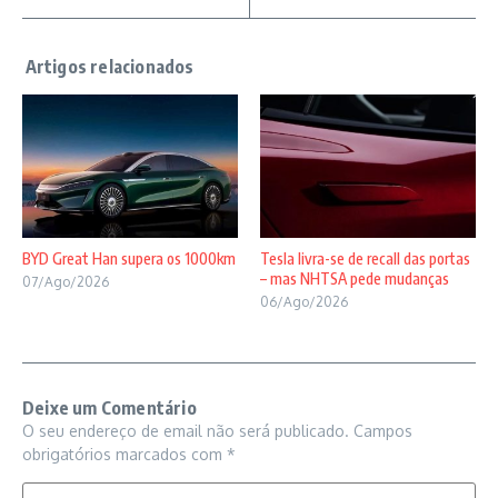
BYD Great Han supera os 1000km
Tesla livra-se de recall das portas
– mas NHTSA pede mudanças
07/Ago/2026
06/Ago/2026
Deixe um Comentário
O seu endereço de email não será publicado.
Campos
obrigatórios marcados com
*