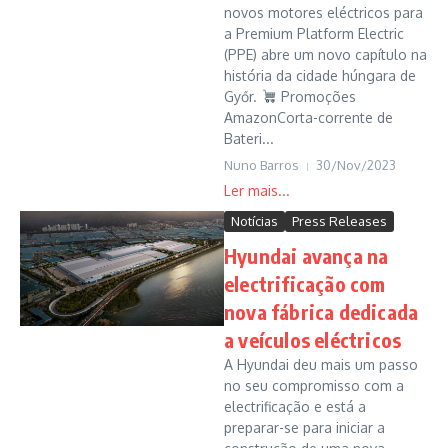
novos motores eléctricos para
a Premium Platform Electric
(PPE) abre um novo capítulo na
história da cidade húngara de
Győr.
Promoções
AmazonCorta-corrente de
Bateri...
Nuno Barros
30/Nov/2023
Notícias
Press Releases
Hyundai avança na
electrificação com
nova fábrica dedicada
a veículos eléctricos
A Hyundai deu mais um passo
no seu compromisso com a
electrificação e está a
preparar-se para iniciar a