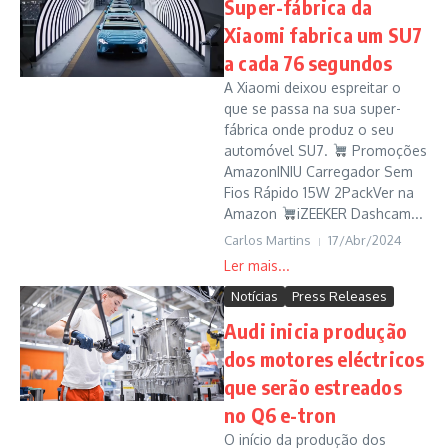
Super-fábrica da
Xiaomi fabrica um SU7
a cada 76 segundos
A Xiaomi deixou espreitar o
que se passa na sua super-
fábrica onde produz o seu
automóvel SU7.
Promoções
AmazonINIU Carregador Sem
Fios Rápido 15W 2PackVer na
Amazon
iZEEKER Dashcam...
Carlos Martins
17/Abr/2024
Notícias
Press Releases
Audi inicia produção
dos motores eléctricos
que serão estreados
no Q6 e-tron
O início da produção dos