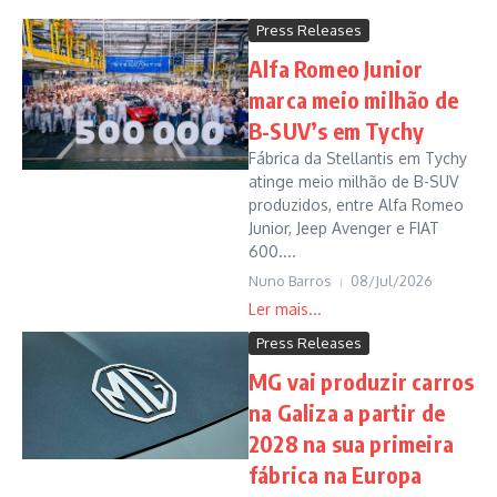
Press Releases
Alfa Romeo Junior
marca meio milhão de
B-SUV’s em Tychy
Fábrica da Stellantis em Tychy
atinge meio milhão de B-SUV
produzidos, entre Alfa Romeo
Junior, Jeep Avenger e FIAT
600....
Nuno Barros
08/Jul/2026
Press Releases
MG vai produzir carros
na Galiza a partir de
2028 na sua primeira
fábrica na Europa