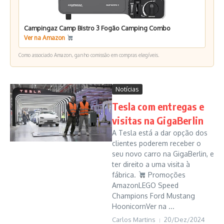
Campingaz Camp Bistro 3 Fogão Camping Combo
Ver na Amazon
Como associado Amazon, ganho comissão em compras elegíveis.
Notícias
Tesla com entregas e
visitas na GigaBerlin
A Tesla está a dar opção dos
clientes poderem receber o
seu novo carro na GigaBerlin, e
ter direito a uma visita à
fábrica.
Promoções
AmazonLEGO Speed
Champions Ford Mustang
HoonicornVer na ...
Carlos Martins
20/Dez/2024