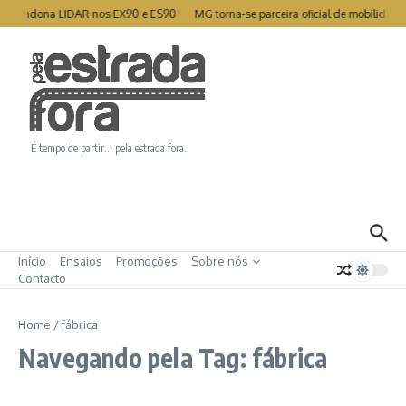
Ir para o conteúdo
 abandona LIDAR nos EX90 e ES90
MG torna-se parceira oficial de mobilidade 
É tempo de partir… pela estrada fora.
Início
Ensaios
Promoções
Sobre nós
Contacto
Home
/
fábrica
Navegando pela Tag: fábrica