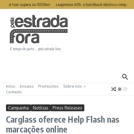
Ir para o conteúdo
Great Han supera os 1000km
Leapmotor A05: o hatchback eléctrico compacto p
É tempo de partir… pela estrada fora.
Início
Ensaios
Promoções
Sobre nós
Contacto
Campanha
Notícias
Press Releases
Carglass oferece Help Flash nas
marcações online