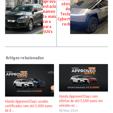
aprova
sões
estacio
do
namen
Tesla
to mais
Cybert
caro
ruck
para
SUVs
Honda Approved Days com
ofertas de até 5.500 euros em
Honda Approved Days: usados
veículos us ...
certificados com até 5.000 euros
de d ...
18/Mar/2026