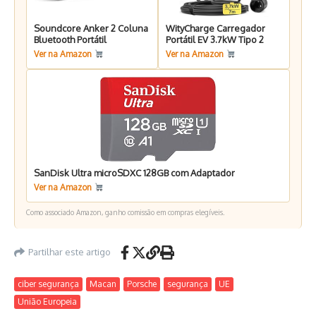
Soundcore Anker 2 Coluna
WityCharge Carregador
Bluetooth Portátil
Portátil EV 3.7kW Tipo 2
Ver na Amazon
Ver na Amazon
SanDisk Ultra microSDXC 128GB com Adaptador
Ver na Amazon
Como associado Amazon, ganho comissão em compras elegíveis.
Partilhar este artigo
ciber segurança
Macan
Porsche
segurança
UE
União Europeia