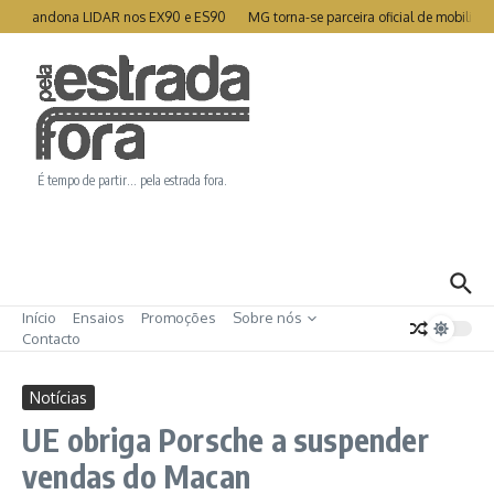
Ir para o conteúdo
o abandona LIDAR nos EX90 e ES90
MG torna-se parceira oficial de mobilidade
É tempo de partir… pela estrada fora.
Início
Ensaios
Promoções
Sobre nós
Contacto
Notícias
UE obriga Porsche a suspender
vendas do Macan