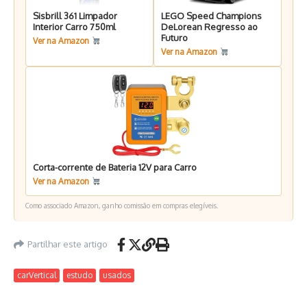
Sisbrill 361 Limpador
LEGO Speed Champions
Interior Carro 750ml
DeLorean Regresso ao
Futuro
Ver na Amazon
Ver na Amazon
Corta-corrente de Bateria 12V para Carro
Ver na Amazon
Como associado Amazon, ganho comissão em compras elegíveis.
Partilhar este artigo
carVertical
estudo
usados