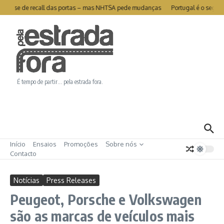
Ir para o conteúdo
livra-se de recall das portas – mas NHTSA pede mudanças
Portugal é o segund
É tempo de partir… pela estrada fora.
Início
Ensaios
Promoções
Sobre nós
Contacto
Notícias
Press Releases
Peugeot, Porsche e Volkswagen
são as marcas de veículos mais