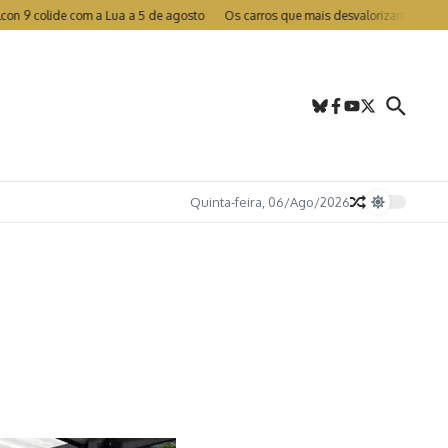
olide com a Lua a 5 de agosto
Os carros que mais desvalorizam em Portugal
Quinta-feira, 06/Ago/2026