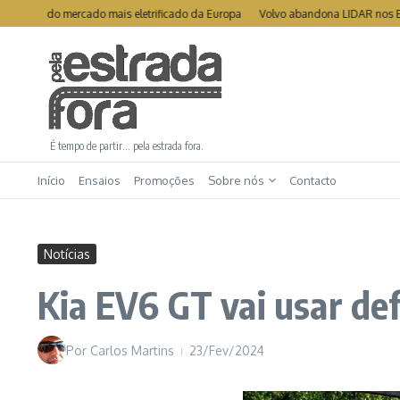
Ir para o conteúdo
undo mercado mais eletrificado da Europa
Volvo abandona LIDAR nos EX90 e 
É tempo de partir… pela estrada fora.
Início
Ensaios
Promoções
Sobre nós
Contacto
Notícias
Kia EV6 GT vai usar def
Por
Carlos Martins
23/Fev/2024