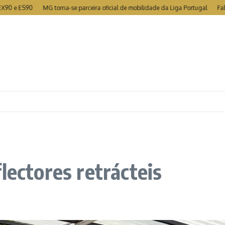
ES90
MG torna-se parceira oficial de mobilidade da Liga Portugal
Falcon 9 c
lectores retrácteis