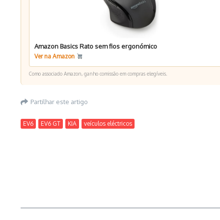
Amazon Basics Rato sem fios ergonómico
Ver na Amazon
Como associado Amazon, ganho comissão em compras elegíveis.
Partilhar este artigo
EV6
EV6 GT
KIA
veículos eléctricos