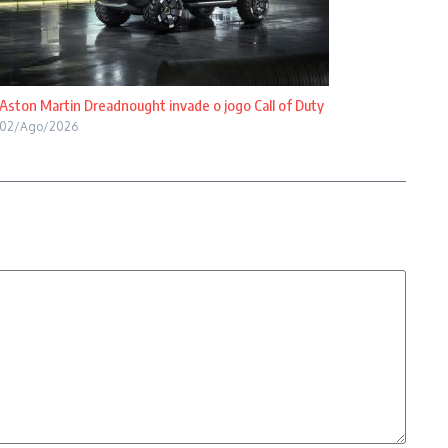
Aston Martin Dreadnought invade o jogo Call of Duty
02/Ago/2026