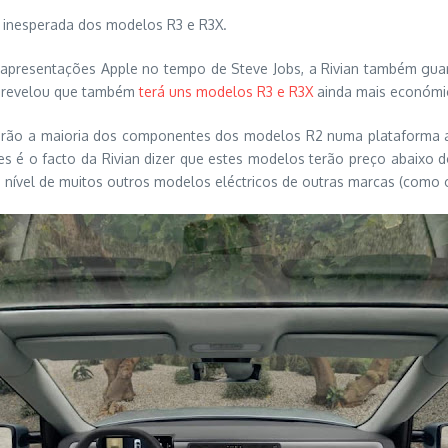
 inesperada dos modelos R3 e R3X.
s apresentações Apple no tempo de Steve Jobs, a Rivian também gu
n revelou que também
terá uns modelos R3 e R3X
ainda mais económi
izarão a maioria dos componentes dos modelos R2 numa plataforma
s é o facto da Rivian dizer que estes modelos terão preço abaixo 
 nível de muitos outros modelos eléctricos de outras marcas (como 