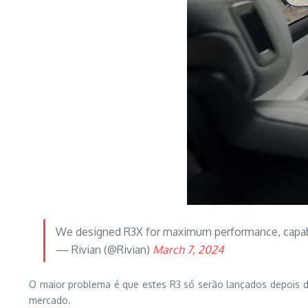
We designed R3X for maximum performance, capabili
— Rivian (@Rivian)
March 7, 2024
O maior problema é que estes R3 só serão lançados depois d
mercado.