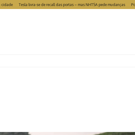
Tesla livra-se de recall das portas – mas NHTSA pede mudanças
Portugal é