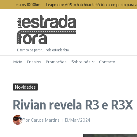
Ir para o conteúdo
pera os 1000km
Leapmotor A05: o hatchback eléctrico compacto para a cidade
É tempo de partir… pela estrada fora.
Início
Ensaios
Promoções
Sobre nós
Contacto
Novidades
Rivian revela R3 e R3X
Por
Carlos Martins
13/Mar/2024