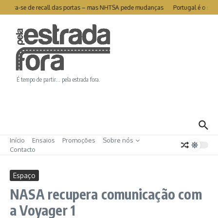
Ir para o conteúdo
a livra-se de recall das portas – mas NHTSA pede mudanças
Portugal é o segun
É tempo de partir… pela estrada fora.
Início
Ensaios
Promoções
Sobre nós
Contacto
Espaço
NASA recupera comunicação com
a Voyager 1