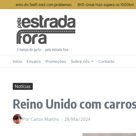
Ir para o conteúdo
lvamento do Swift está com problemas
BYD Great Han supera os 1000km
Leap
É tempo de partir… pela estrada fora.
Início
Ensaios
Promoções
Sobre nós
Contacto
Notícias
Reino Unido com carr
Por
Carlos Martins
28/Mai/2024