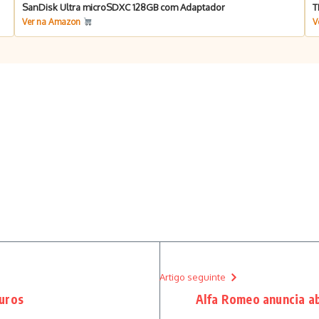
SanDisk Ultra microSDXC 128GB com Adaptador
T
Ver na Amazon
V
Artigo seguinte
uros
Alfa Romeo anuncia a