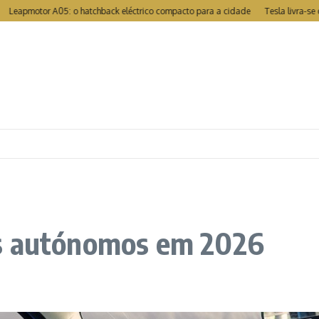
motor A05: o hatchback eléctrico compacto para a cidade
Tesla livra-se de r
os autónomos em 2026