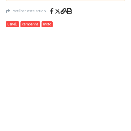
Partilhar este artigo
Benelli
campanha
moto