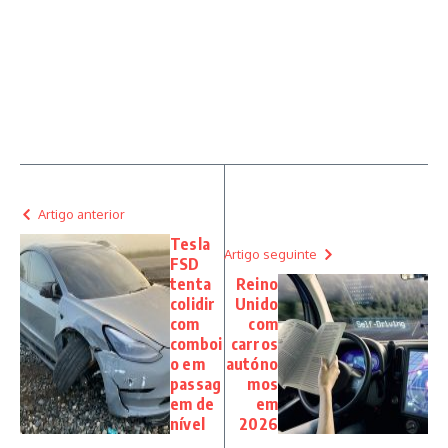
Artigo anterior
Tesla
Artigo seguinte
FSD
tenta
Reino
colidir
Unido
com
com
comboi
carros
o em
autóno
passag
mos
em de
em
nível
2026