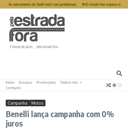
Ir para o conteúdo
élite de salvamento do Swift está com problemas
BYD Great Han supera os 10
É tempo de partir… pela estrada fora.
Início
Ensaios
Promoções
Sobre nós
Contacto
Campanha
Motos
Benelli lança campanha com 0%
juros