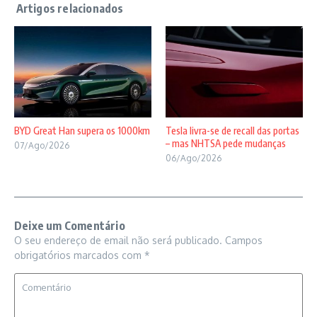
BYD Great Han supera os 1000km
Tesla livra-se de recall das portas
– mas NHTSA pede mudanças
07/Ago/2026
06/Ago/2026
Deixe um Comentário
O seu endereço de email não será publicado.
Campos
obrigatórios marcados com
*