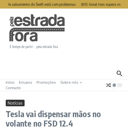
Ir para o conteúdo
ite de salvamento do Swift está com problemas
BYD Great Han supera os 1000
É tempo de partir… pela estrada fora.
Início
Ensaios
Promoções
Sobre nós
Contacto
Notícias
Tesla vai dispensar mãos no
volante no FSD 12.4