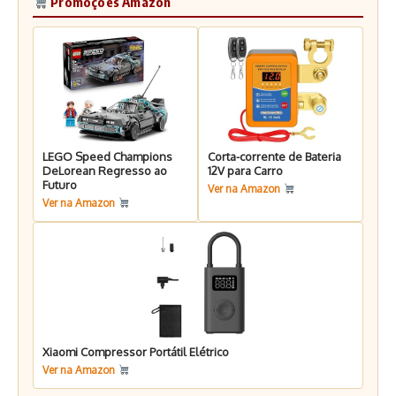
Promoções Amazon
LEGO Speed Champions
Corta-corrente de Bateria
DeLorean Regresso ao
12V para Carro
Futuro
Ver na Amazon
Ver na Amazon
Xiaomi Compressor Portátil Elétrico
Ver na Amazon