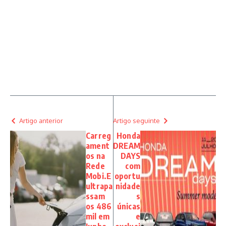
Artigo anterior
Artigo seguinte
Carreg
Honda
ament
DREAM
os na
DAYS
Rede
com
Mobi.E
oportu
ultrapa
nidade
ssam
s
os 486
únicas
mil em
e