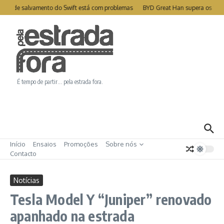
Ir para o conteúdo
ite de salvamento do Swift está com problemas
BYD Great Han supera os 1000
É tempo de partir… pela estrada fora.
Início
Ensaios
Promoções
Sobre nós
Contacto
Notícias
Tesla Model Y “Juniper” renovado
apanhado na estrada