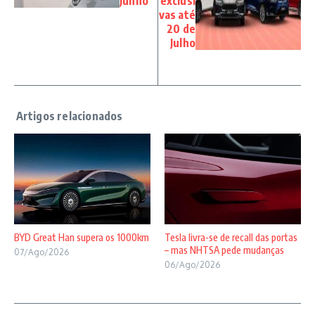
Junho
exclusi
vas até
20 de
Julho
BYD Great Han supera os 1000km
Tesla livra-se de recall das portas
– mas NHTSA pede mudanças
07/Ago/2026
06/Ago/2026