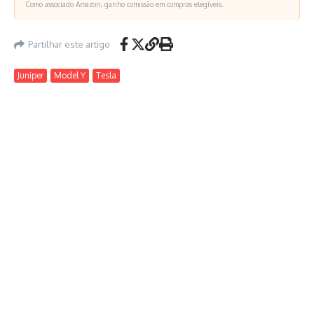
Como associado Amazon, ganho comissão em compras elegíveis.
Partilhar este artigo
Juniper
Model Y
Tesla