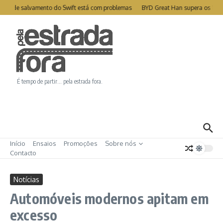
Ir para o conteúdo
ite de salvamento do Swift está com problemas
BYD Great Han supera os 1000
É tempo de partir… pela estrada fora.
Início
Ensaios
Promoções
Sobre nós
Contacto
Notícias
Automóveis modernos apitam em
excesso