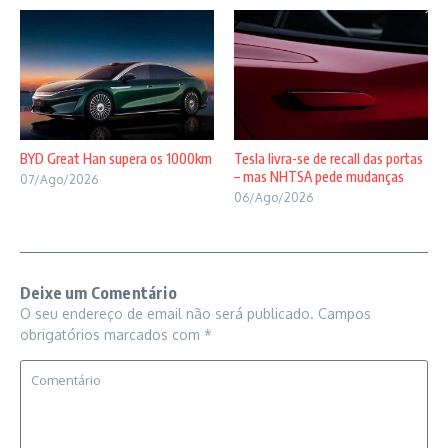
BYD Great Han supera os 1000km
Tesla livra-se de recall das portas
– mas NHTSA pede mudanças
07/Ago/2026
06/Ago/2026
Deixe um Comentário
O seu endereço de email não será publicado.
Campos
obrigatórios marcados com
*