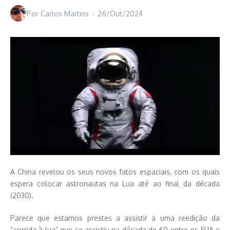
Por
Carlos Martins
26/Out/2024
A China revelou os seus novos fatos espaciais, com os quais
espera colocar astronautas na Lua até ao final da década
(2030).
Parece que estamos prestes a assistir a uma reedição da
“corrida à lua” que se assistiu na década de 60 entre os EUA e