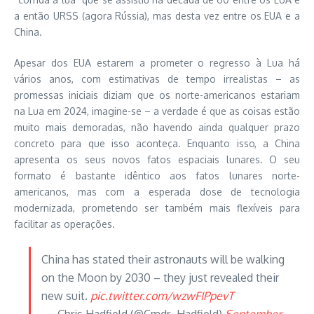
a então URSS (agora Rússia), mas desta vez entre os EUA e a
China.
Apesar dos EUA estarem a prometer o regresso à Lua há
vários anos, com estimativas de tempo irrealistas – as
promessas iniciais diziam que os norte-americanos estariam
na Lua em 2024, imagine-se – a verdade é que as coisas estão
muito mais demoradas, não havendo ainda qualquer prazo
concreto para que isso aconteça. Enquanto isso, a China
apresenta os seus novos fatos espaciais lunares. O seu
formato é bastante idêntico aos fatos lunares norte-
americanos, mas com a esperada dose de tecnologia
modernizada, prometendo ser também mais flexíveis para
facilitar as operações.
China has stated their astronauts will be walking
on the Moon by 2030 – they just revealed their
new suit.
pic.twitter.com/wzwFIPpevT
— Chris Hadfield (@Cmdr_Hadfield)
September