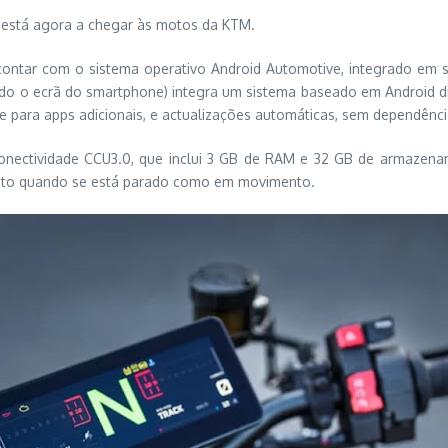
 está agora a chegar às motos da KTM.
ntar com o sistema operativo Android Automotive, integrado em s
ando o ecrã do smartphone) integra um sistema baseado em Android 
te para apps adicionais, e actualizações automáticas, sem dependên
nectividade CCU3.0, que inclui 3 GB de RAM e 32 GB de armazenam
, tanto quando se está parado como em movimento.