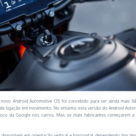
o novo Android Automotive OS foi concebido para ser ainda mais fi
s de ligação em movimento. No entanto, esta versão do Android Autom
oco da Google nos carros. Mas, se mais fabricantes começarem a 
disponíveis em orientação vertical e horizontal, dependendo dos m