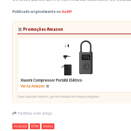
Publicado originalmente no
AadM
Promoções Amazon
Xiaomi Compressor Portátil Elétrico
Ver na Amazon
Como associado Amazon, ganho comissão em compras elegíveis.
Partilhar este artigo
Android
KTM
motos