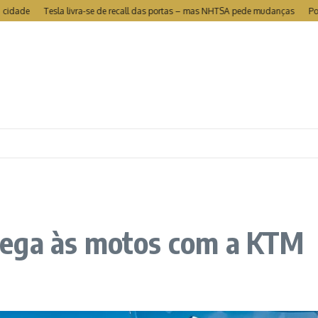
e
Tesla livra-se de recall das portas – mas NHTSA pede mudanças
Portugal 
hega às motos com a KTM