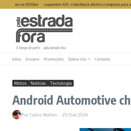
Ir para o conteúdo
upera os 1000km
Leapmotor A05: o hatchback eléctrico compacto para a cidad
É tempo de partir… pela estrada fora.
Início
Ensaios
Promoções
Sobre nós
Contacto
Motos
Notícias
Tecnologia
Android Automotive c
Por
Carlos Martins
25/Out/2024