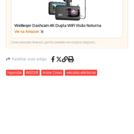
WeBeqer Dashcam 4K Dupla WiFi Visão Noturna
Ver na Amazon
Como associado Amazon, ganho comissão em compras elegíveis.
Partilhar este artigo
Hyundai
INSTER
Inster Cross
veículos eléctricos