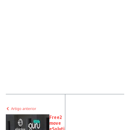
Artigo anterior
Free2
move
eSoluti