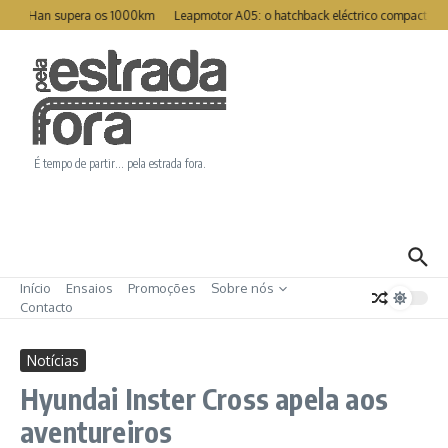
Ir para o conteúdo
eat Han supera os 1000km
Leapmotor A05: o hatchback eléctrico compacto par
É tempo de partir… pela estrada fora.
Início
Ensaios
Promoções
Sobre nós
Contacto
Notícias
Hyundai Inster Cross apela aos
aventureiros