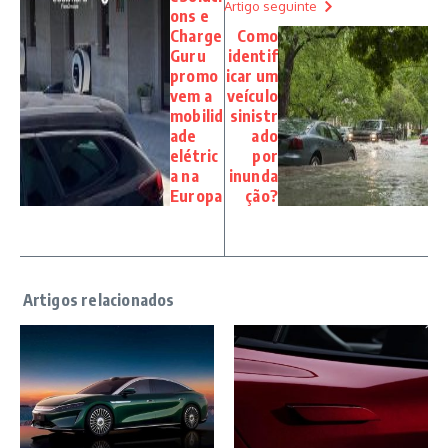
Artigo seguinte
ons e
Charge
Como
Guru
identif
promo
icar um
vem a
veículo
mobilid
sinistr
ade
ado
elétric
por
a na
inunda
Europa
ção?