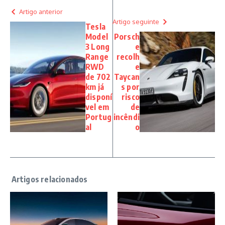
Artigo anterior
Artigo seguinte
Tesla
Model
Porsch
3 Long
e
Range
recolh
RWD
e
de 702
Taycan
km já
s por
disponí
risco
vel em
de
Portug
incêndi
al
o