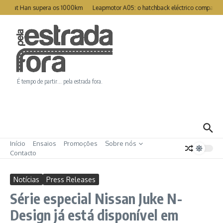
Ir para o conteúdo
reat Han supera os 1000km
Leapmotor A05: o hatchback eléctrico compacto p
É tempo de partir… pela estrada fora.
Início
Ensaios
Promoções
Sobre nós
Contacto
Notícias
Press Releases
Série especial Nissan Juke N-
Design já está disponível em