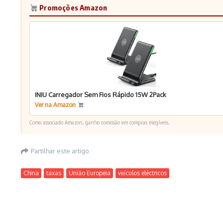
Promoções Amazon
INIU Carregador Sem Fios Rápido 15W 2Pack
Ver na Amazon
Como associado Amazon, ganho comissão em compras elegíveis.
Partilhar este artigo
China
taxas
União Europeia
veículos eléctricos