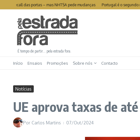
Ir para o conteúdo
 de recall das portas – mas NHTSA pede mudanças
Portugal é o segundo mercad
É tempo de partir… pela estrada fora.
Início
Ensaios
Promoções
Sobre nós
Contacto
Notícias
UE aprova taxas de até
Por
Carlos Martins
07/Out/2024