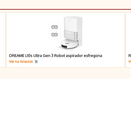
DREAME L10s Ultra Gen 3 Robot aspirador esfregona
R
Ver na Amazon
V