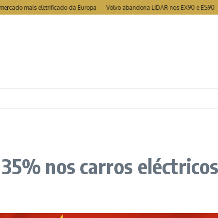
o mais eletrificado da Europa
Volvo abandona LIDAR nos EX90 e ES90
MG t
 35% nos carros eléctricos