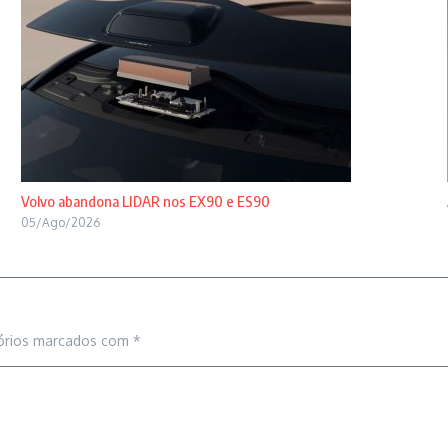
Volvo abandona LIDAR nos EX90 e ES90
05/Ago/2026
órios marcados com
*