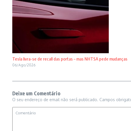
Tesla livra-se de recall das portas – mas NHTSA pede mudanças
06/Ago/2026
Deixe um Comentário
O seu endereço de email não será publicado.
Campos obrigat