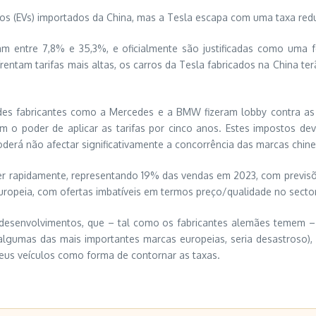
icos (EVs) importados da China, mas a Tesla escapa com uma taxa red
iam entre 7,8% e 35,3%, e oficialmente são justificadas como uma
rentam tarifas mais altas, os carros da Tesla fabricados na China t
 fabricantes como a Mercedes e a BMW fizeram lobby contra as tar
m o poder de aplicar as tarifas por cinco anos. Estes impostos d
oderá não afectar significativamente a concorrência das marcas chine
r rapidamente, representando 19% das vendas em 2023, com previsões
ropeia, com ofertas imbatíveis em termos preço/qualidade no sector
 desenvolvimentos, que – tal como os fabricantes alemães temem – 
gumas das mais importantes marcas europeias, seria desastroso), 
eus veículos como forma de contornar as taxas.