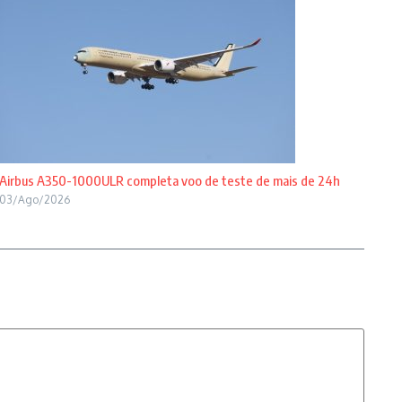
Airbus A350-1000ULR completa voo de teste de mais de 24h
03/Ago/2026