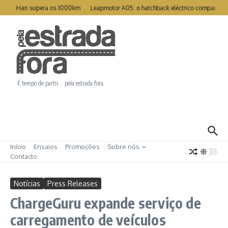
Ir para o conteúdo
reat Han supera os 1000km
Leapmotor A05: o hatchback eléctrico compacto pa
É tempo de partir… pela estrada fora.
Início
Ensaios
Promoções
Sobre nós
Contacto
Notícias
Press Releases
ChargeGuru expande serviço de
carregamento de veículos