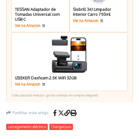
TESSAN Adaptador de
Sisbrill 361 Limpador
Tomadas Universal com
Interior Carro 750ml
USB C
Ver na Amazon
Ver na Amazon
iZEEKER Dashcam 2.5K WiFi 32GB
Ver na Amazon
Como associado Amazon, ganho comissão em compras elegíveis.
Partilhar este artigo
carregamento eléctrico
ChargeGuru