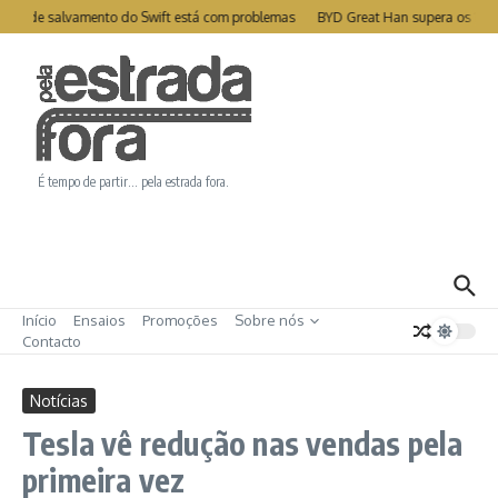
Ir para o conteúdo
ite de salvamento do Swift está com problemas
BYD Great Han supera os 1000
É tempo de partir… pela estrada fora.
Início
Ensaios
Promoções
Sobre nós
Contacto
Notícias
Tesla vê redução nas vendas pela
primeira vez