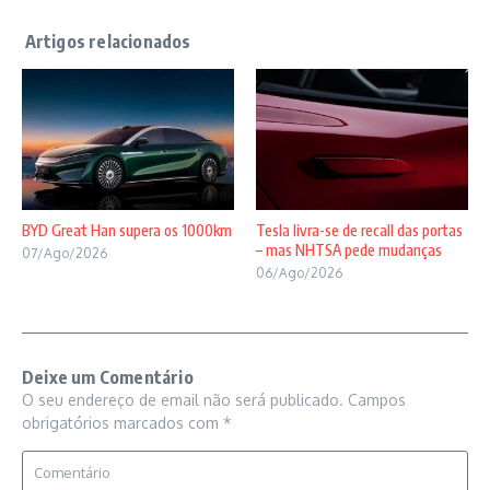
BYD Great Han supera os 1000km
Tesla livra-se de recall das portas
– mas NHTSA pede mudanças
07/Ago/2026
06/Ago/2026
Deixe um Comentário
O seu endereço de email não será publicado.
Campos
obrigatórios marcados com
*