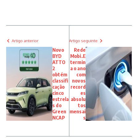
Artigo anterior
Artigo seguinte
Novo
Rede
BYD
Mobi.E
ATTO
termin
2
a o ano
obtém
com
classifi
novos
cação
record
cinco
es
estrela
absolu
s do
tos
Green
mensai
NCAP
s