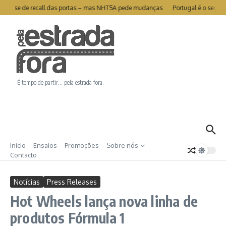
Ir para o conteúdo
livra-se de recall das portas – mas NHTSA pede mudanças
Portugal é o segund
É tempo de partir… pela estrada fora.
Início
Ensaios
Promoções
Sobre nós
Contacto
Notícias
Press Releases
Hot Wheels lança nova linha de
produtos Fórmula 1