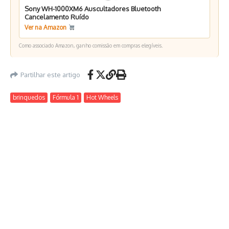
Sony WH-1000XM6 Auscultadores Bluetooth
Cancelamento Ruído
Ver na Amazon
Como associado Amazon, ganho comissão em compras elegíveis.
Partilhar este artigo
brinquedos
Fórmula 1
Hot Wheels