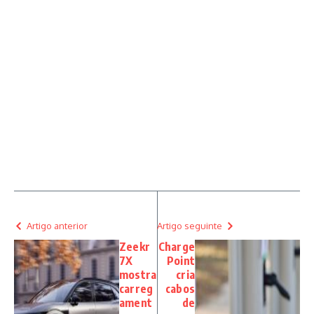
Artigo anterior
Artigo seguinte
Zeekr
Charge
7X
Point
mostra
cria
carreg
cabos
ament
de