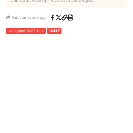
Como associado Amazon, ganho comissão em compras elegíveis.
Partilhar este artigo
carregamento eléctrico
Mobi.E