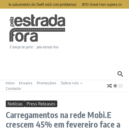
Ir para o conteúdo
ite de salvamento do Swift está com problemas
BYD Great Han supera os 1000
É tempo de partir… pela estrada fora.
Início
Ensaios
Promoções
Sobre nós
Contacto
Notícias
Press Releases
Carregamentos na rede Mobi.E
crescem 45% em fevereiro face a